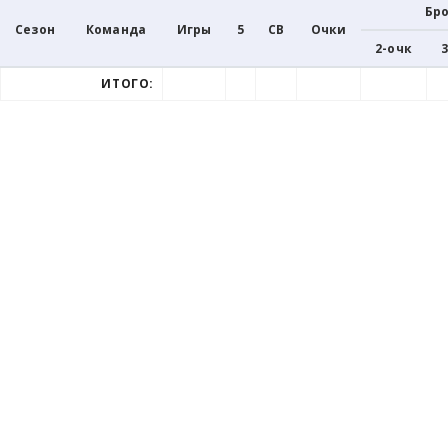
Бр
Сезон
Команда
Игры
5
СВ
Очки
2-очк
ИТОГО: