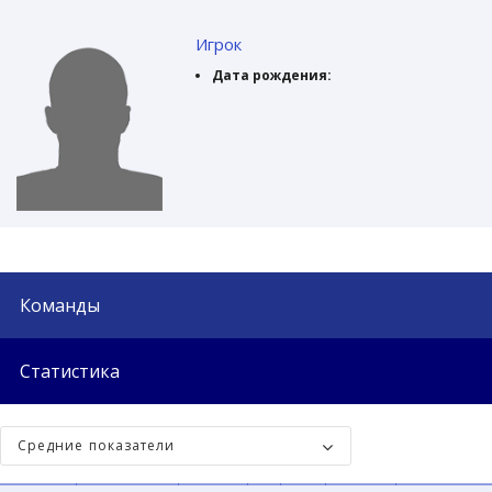
Игрок
Дата рождения:
Команды
Статистика
Средние показатели