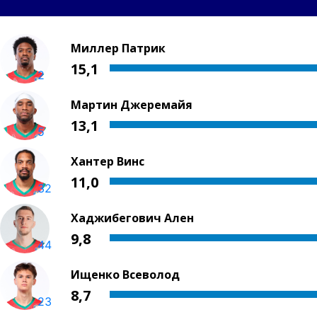
Миллер Патрик
15,1
2
Мартин Джеремайя
13,1
5
Хантер Винс
11,0
32
Хаджибегович Ален
9,8
44
Ищенко Всеволод
8,7
23