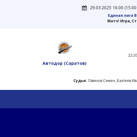
29.03.2025 16.00 (15.
Единая лига 
Матч! Игра, С
22:20
Автодор
(Саратов)
Судьи:
Овинов Семен, Бахтеев И