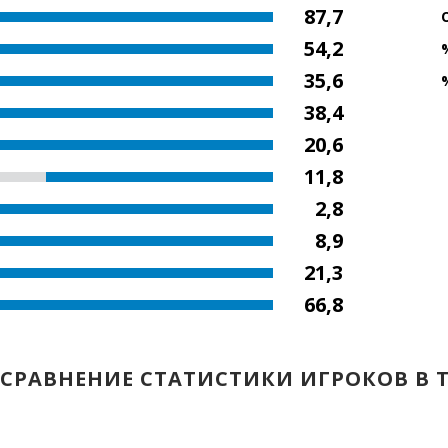
87,7
54,2
35,6
38,4
20,6
11,8
2,8
8,9
21,3
66,8
СРАВНЕНИЕ СТАТИСТИКИ ИГРОКОВ В 