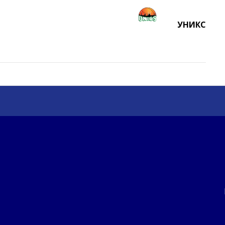
УНИКС