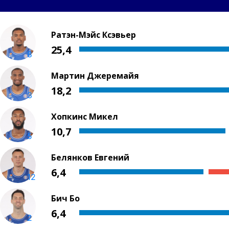
Ратэн-Мэйс Ксэвьер
25,4
8
Мартин Джеремайя
18,2
3
Хопкинс Микел
10,7
5
Белянков Евгений
6,4
12
Бич Бо
6,4
2