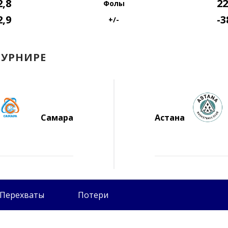
2,8
22
Фолы
2,9
-3
+/-
ТУРНИРЕ
Самара
Астана
Перехваты
Потери