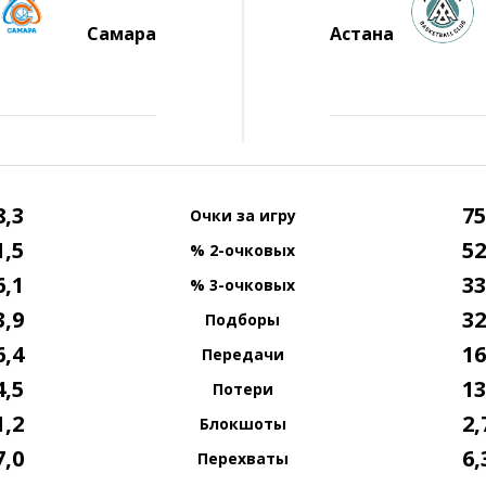
Самара
Астана
8,3
75
Очки за игру
1,5
52
% 2-очковых
6,1
33
% 3-очковых
3,9
32
Подборы
6,4
16
Передачи
4,5
13
Потери
1,2
2,
Блокшоты
7,0
6,
Перехваты