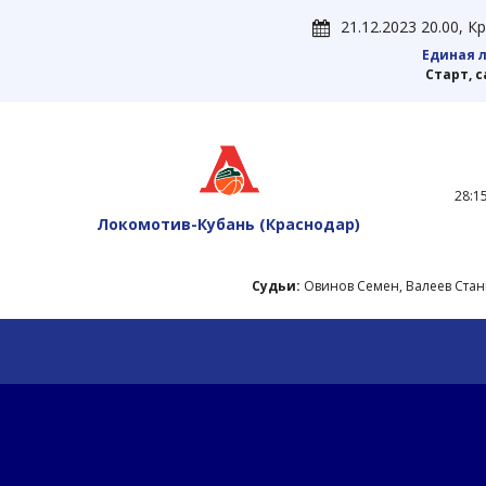
21.12.2023 20.00, 
Единая л
Старт, 
28:15
Локомотив-Кубань
(Краснодар)
Судьи:
Овинов Семен, Валеев Стан