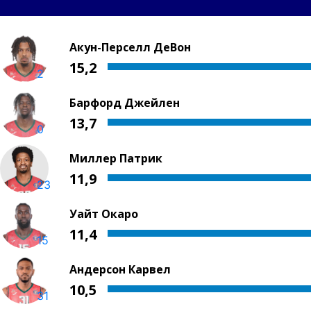
Акун-Перселл ДеВон
15,2
2
Барфорд Джейлен
13,7
0
Миллер Патрик
11,9
23
Уайт Окаро
11,4
15
Андерсон Карвел
10,5
31