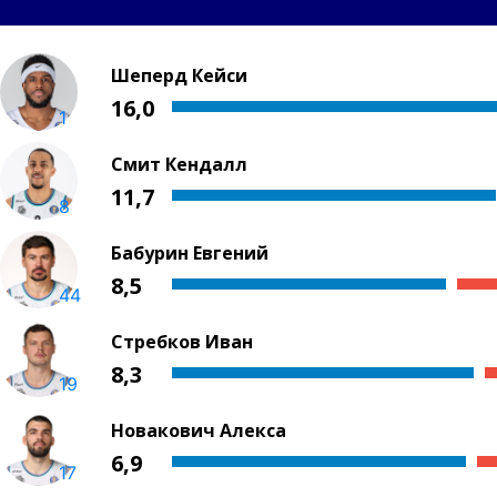
Шеперд Кейси
16,0
1
Смит Кендалл
11,7
8
Бабурин Евгений
8,5
44
Стребков Иван
8,3
19
Новакович Алекса
6,9
17